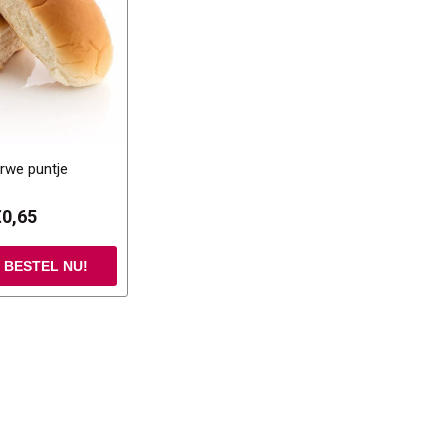
arwe puntje
€0,65