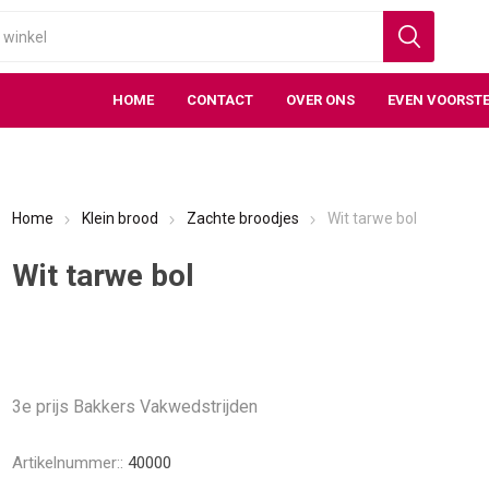
HOME
CONTACT
OVER ONS
EVEN VOORSTE
Home
Klein brood
Zachte broodjes
Wit tarwe bol
Wit tarwe bol
3e prijs Bakkers Vakwedstrijden
Artikelnummer::
40000