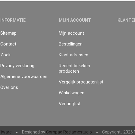
INFORMATIE
MIJN ACCOUNT
KLANTE
Sitemap
Mijn account
Contact
Bestellingen
Zoek
Klant adressen
Privacy verklaring
Recent bekeken
producten
Algemene voorwaarden
Vergelijk productenlijst
Over ons
Winkelwagen
Verlanglijst
tware
Designed by
Compad Reclamestudio
Copyright ; 2026