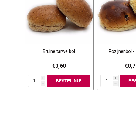
Bruine tarwe bol
Rozijnenbol -
€0,60
€0,7
i
i
h
h