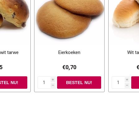
 wit tarwe
Eierkoeken
Wit t
5
€0,70
i
i
h
h