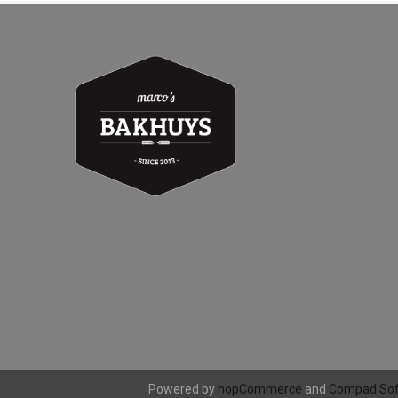
Powered by
nopCommerce
and
Compad Sof