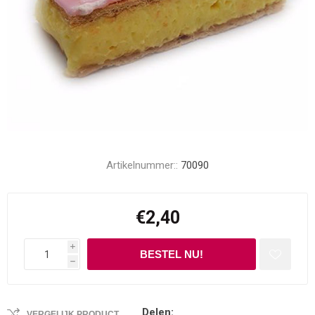
Artikelnummer::
70090
€2,40
i
h
Delen:
VERGELIJK PRODUCT