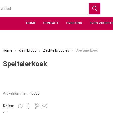
HOME
CONTACT
OVER ONS
EVEN VOORSTE
Home
Klein brood
Zachte broodjes
Spelteierkoek
Spelteierkoek
Artikelnummer::
40700
Delen: