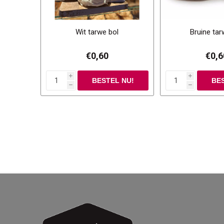
Wit tarwe bol
Bruine tar
€0,60
€0,6
i
i
h
h