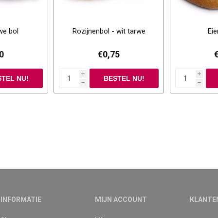
we bol
Rozijnenbol - wit tarwe
Ei
0
€0,75
i
i
h
h
INFORMATIE
MIJN ACCOUNT
KLANTE