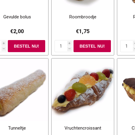
Gevulde bolus
Roombroodje
€2,00
€1,75
i
i
h
h
Tunneltje
Vruchtencroissant
C