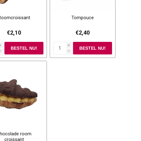
Roomcroissant
Tompouce
€2,10
€2,40
i
i
h
h
hocolade room
croissant