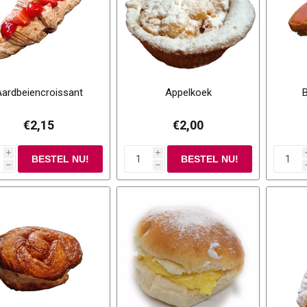
ardbeiencroissant
Appelkoek
€2,15
€2,00
i
i
h
h