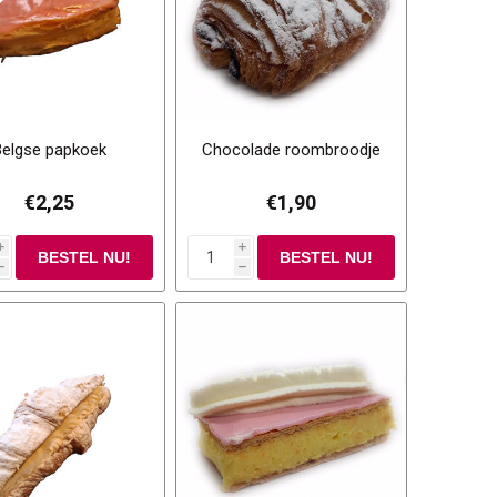
Belgse papkoek
Chocolade roombroodje
€2,25
€1,90
i
i
h
h