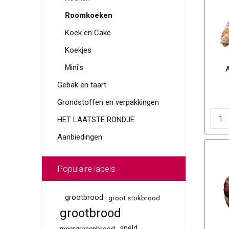
Roomkoeken
Koek en Cake
Koekjes
Mini's
A
Gebak en taart
Grondstoffen en verpakkingen
HET LAATSTE RONDJE
Aanbiedingen
Populaire labels
grootbrood
groot stokbrood
grootbrood
speld
meergranenbrood