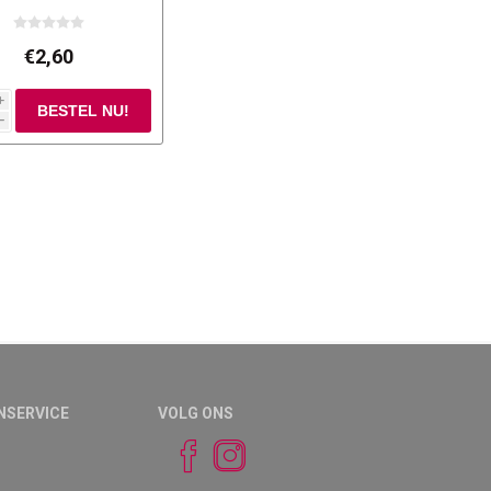
€2,60
i
h
NSERVICE
VOLG ONS