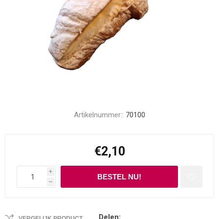
Artikelnummer::
70100
€2,10
i
h
Delen:
VERGELIJK PRODUCT