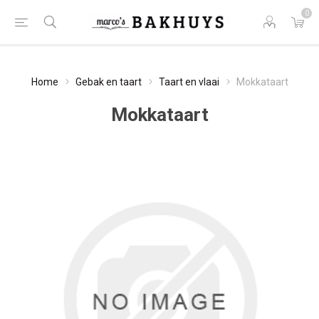
0
Home
Gebak en taart
Taart en vlaai
Mokkataart
Mokkataart