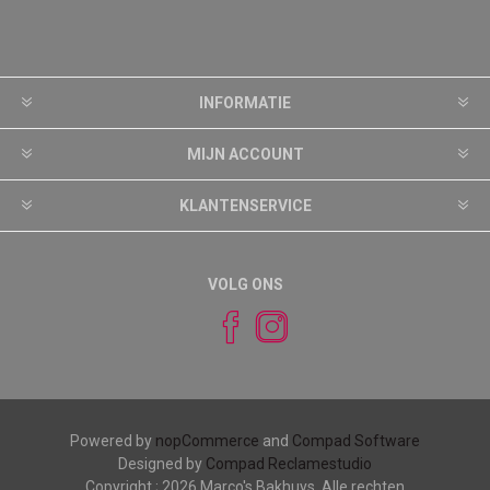
INFORMATIE
MIJN ACCOUNT
KLANTENSERVICE
VOLG ONS
Powered by
nopCommerce
and
Compad Software
Designed by
Compad Reclamestudio
Copyright ; 2026 Marco's Bakhuys. Alle rechten