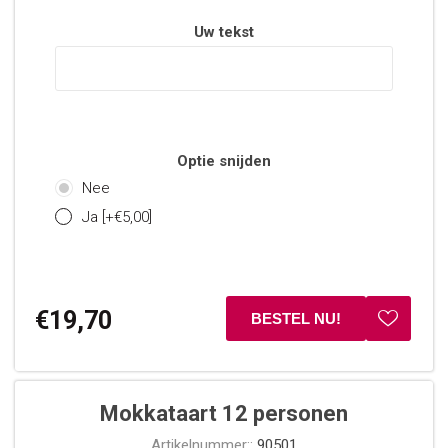
Uw tekst
Optie snijden
Nee
Ja [+€5,00]
€19,70
Mokkataart 12 personen
Artikelnummer::
90501