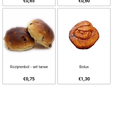
€0,65
€0,60
Rozijnenbol - wit tarwe
Bolus
€0,75
€1,30