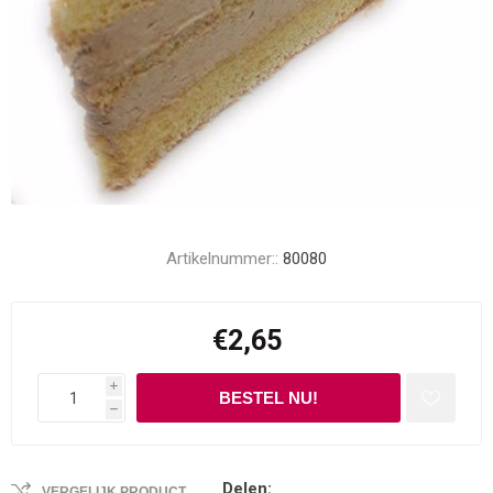
Artikelnummer::
80080
€2,65
i
h
Delen:
VERGELIJK PRODUCT