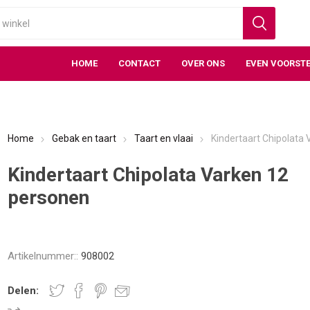
HOME
CONTACT
OVER ONS
EVEN VOORSTE
Home
Gebak en taart
Taart en vlaai
Kindertaart Chipolata
Kindertaart Chipolata Varken 12
personen
Artikelnummer::
908002
Delen: