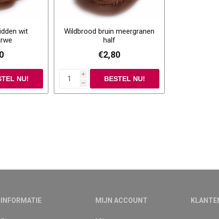
dden wit
Wildbrood bruin meergranen
arwe
half
0
€2,80
i
h
INFORMATIE
MIJN ACCOUNT
KLANTE