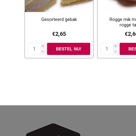
Gesorteerd gebak
Rogge mik mi
rogge t
€2,65
€2,6
i
i
h
h