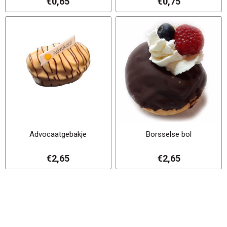
€0,65
€0,75
Advocaatgebakje
Borsselse bol
€2,65
€2,65