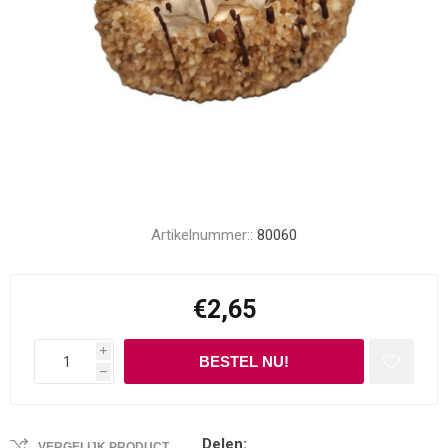
Artikelnummer::
80060
€2,65
i
h
Delen:
VERGELIJK PRODUCT