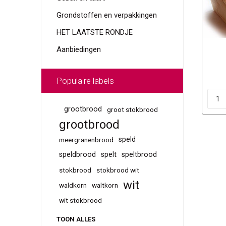
Grondstoffen en verpakkingen
HET LAATSTE RONDJE
Aanbiedingen
Populaire labels
grootbrood
groot stokbrood
grootbrood
speld
meergranenbrood
speldbrood
spelt
speltbrood
stokbrood
stokbrood wit
wit
waldkorn
waltkorn
wit stokbrood
TOON ALLES