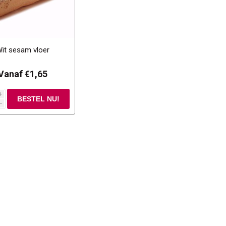
it sesam vloer
Vanaf €1,65
i
h