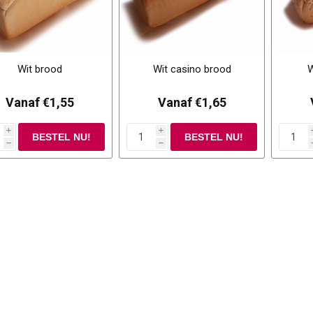
Wit brood
Wit casino brood
W
Vanaf €1,55
Vanaf €1,65
i
i
h
h