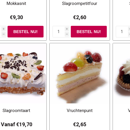
Mokkasnit
Slagroompetitfour
€9,30
€2,60
i
i
h
h
Slagroomtaart
Vruchtenpunt
Vanaf €19,70
€2,65