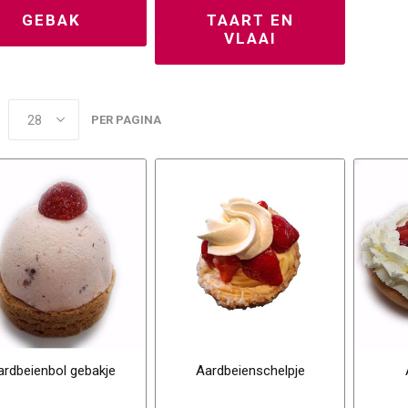
GEBAK
TAART EN
VLAAI
PER PAGINA
ardbeienbol gebakje
Aardbeienschelpje