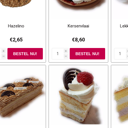
Hazelino
Kersenvlaai
Lekk
€2,65
€8,60
i
i
h
h