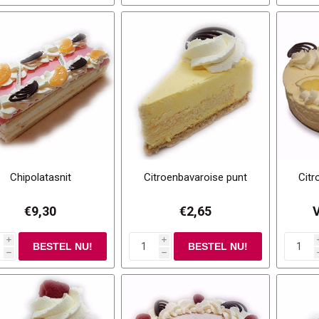
Chipolatasnit
Citroenbavaroise punt
Citr
€9,30
€2,65
V
i
i
h
h