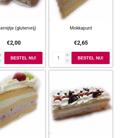
ernijtje (glutenvrij)
Mokkapunt
€2,00
€2,65
i
i
h
h