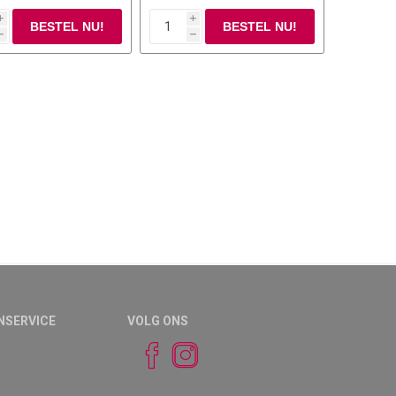
i
i
h
h
NSERVICE
VOLG ONS