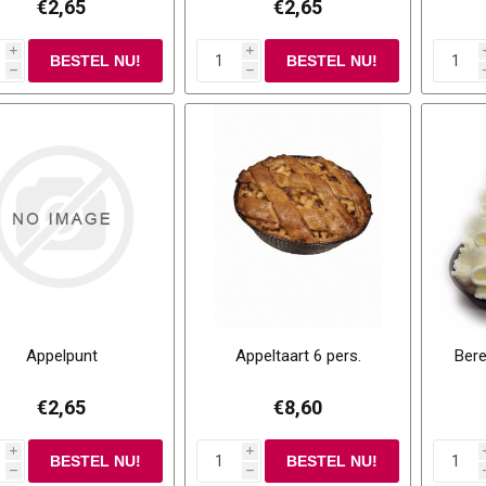
€2,65
€2,65
i
i
h
h
Appelpunt
Appeltaart 6 pers.
Bere
€2,65
€8,60
i
i
h
h