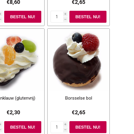
€8,60
€2,65
i
i
h
h
nklauw (glutenvrij)
Borsselse bol
€2,30
€2,65
i
i
h
h