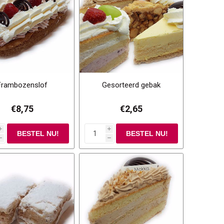
Frambozenslof
Gesorteerd gebak
€8,75
€2,65
i
i
h
h