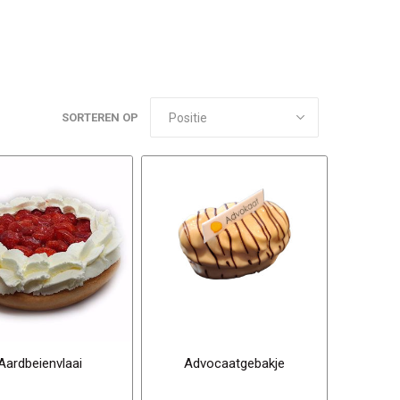
SORTEREN OP
Aardbeienvlaai
Advocaatgebakje