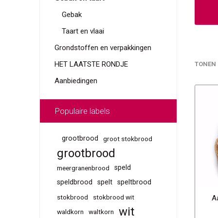
Gebak
Taart en vlaai
Grondstoffen en verpakkingen
HET LAATSTE RONDJE
TONEN
Aanbiedingen
Populaire labels
grootbrood
groot stokbrood
grootbrood
speld
meergranenbrood
speldbrood
spelt
speltbrood
stokbrood
stokbrood wit
A
wit
waldkorn
waltkorn