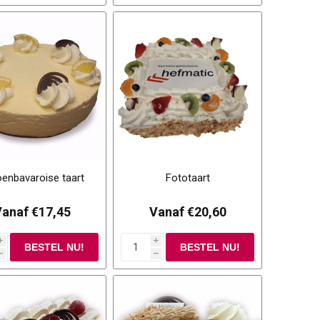
oenbavaroise taart
Fototaart
anaf €17,45
Vanaf €20,60
i
i
h
h