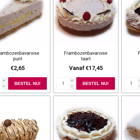
rambozenbavaroise
Frambozenbavaroise
punt
taart
€2,65
Vanaf €17,45
i
i
h
h