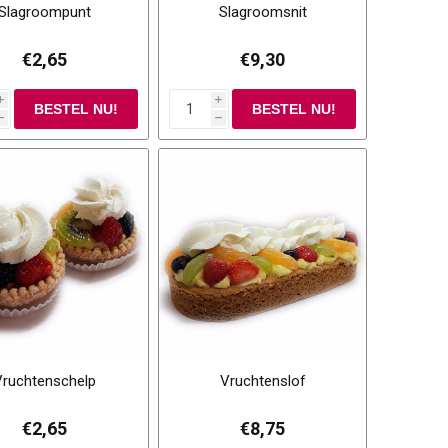
Slagroompunt
Slagroomsnit
€2,65
€9,30
i
i
h
h
Vruchtenschelp
Vruchtenslof
€2,65
€8,75