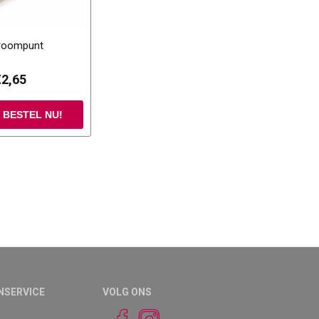
roompunt
€2,65
NSERVICE
VOLG ONS