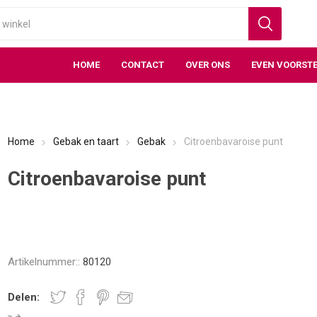
HOME
CONTACT
OVER ONS
EVEN VOORSTE
Home
Gebak en taart
Gebak
Citroenbavaroise punt
Citroenbavaroise punt
Artikelnummer::
80120
Delen: