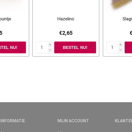
puntje
Hazelino
Slag
5
€2,65
i
i
h
h
INFORMATIE
MIJN ACCOUNT
KLANTE