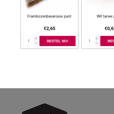
Frambozenbavaroise punt
Wit tarwe 
€2,65
€0,6
i
i
h
h