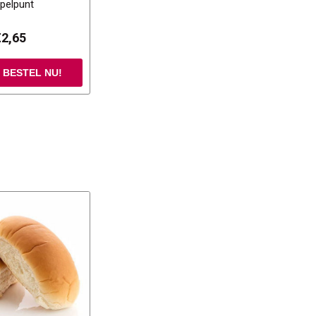
pelpunt
€2,65