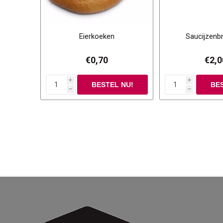
Eierkoeken
Saucijzenb
€0,70
€2,0
i
i
h
h