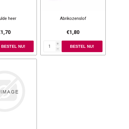
ulde heer
Abrikozenslof
€1,70
€1,80
i
h