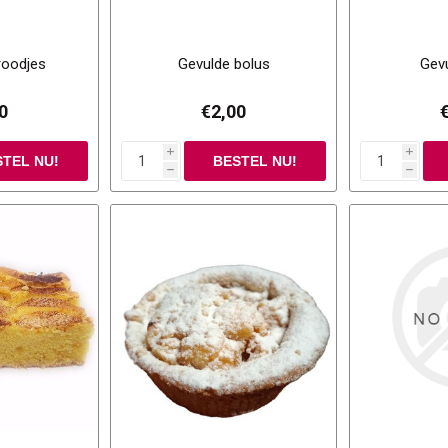
roodjes
Gevulde bolus
Gev
0
€2,00
i
i
h
h