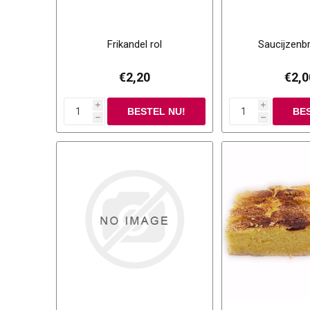
Frikandel rol
Saucijzenb
€2,20
€2,0
i
i
h
h