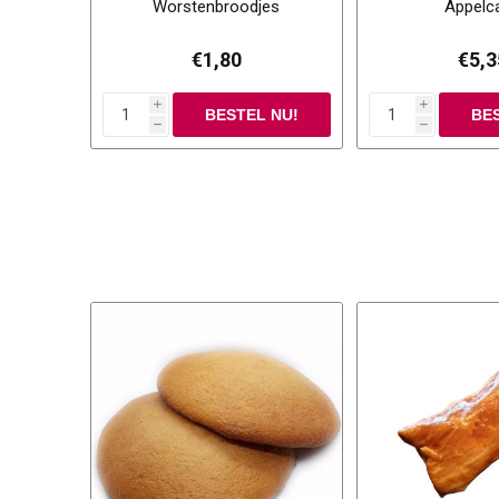
Worstenbroodjes
Appelc
€1,80
€5,3
i
i
h
h