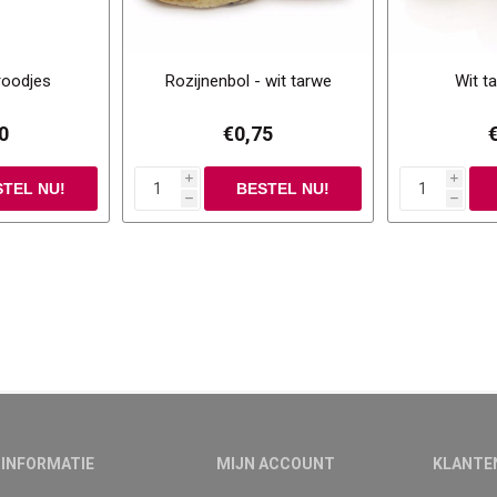
roodjes
Rozijnenbol - wit tarwe
Wit t
0
€0,75
i
i
h
h
INFORMATIE
MIJN ACCOUNT
KLANTE