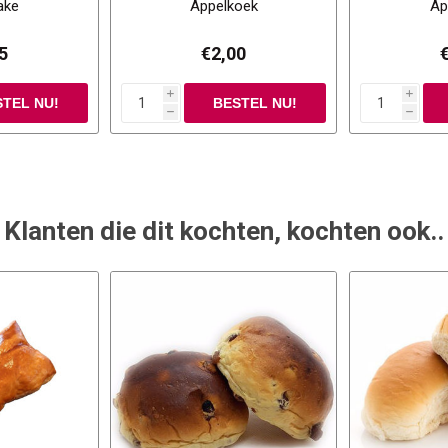
ake
Appelkoek
Ap
5
€2,00
i
i
h
h
Klanten die dit kochten, kochten ook..