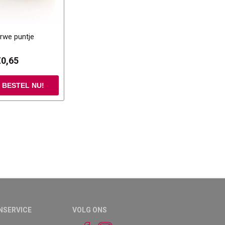
arwe puntje
€0,65
NSERVICE
VOLG ONS