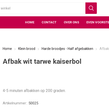
HOME
CONTACT
OVER ONS
EVEN VOORSTE
Home
Klein brood
Harde broodjes - Half afgebakken
Afbak 
Afbak wit tarwe kaiserbol
4-5 minuten afbakken op 200 graden.
Artikelnummer::
50025