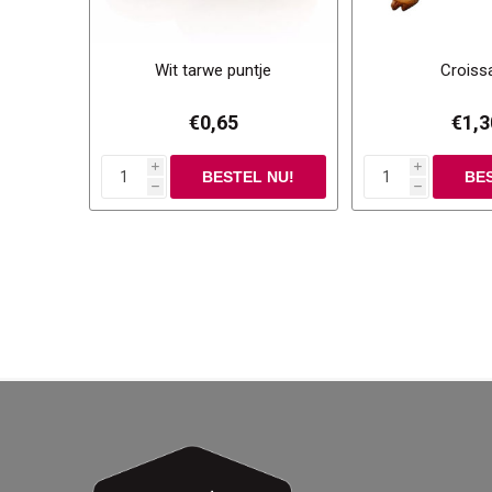
Wit tarwe puntje
Croiss
€0,65
€1,3
i
i
h
h