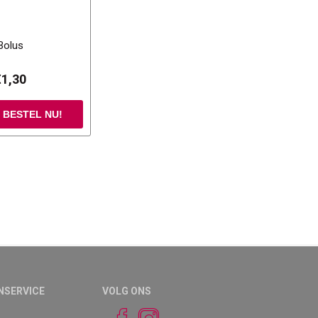
Bolus
€1,30
NSERVICE
VOLG ONS