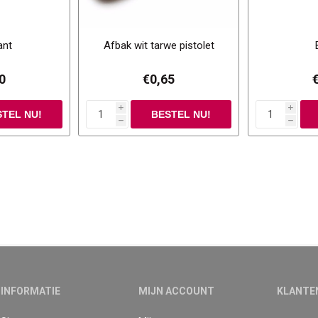
ant
Afbak wit tarwe pistolet
0
€0,65
i
i
h
h
INFORMATIE
MIJN ACCOUNT
KLANTE